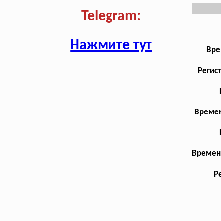
Telegram:
Нажмите тут
Вре
Регис
Времен
Временн
Р