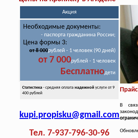
Акция
Необходимые документы:
- паспорта гражданина России;
Цена формы 3:
от 8 000
рублей - 1 человек (90 дней)
от 7 000
рублей - 1 человек
Бесплатно
дети
Статистика
- средняя оплата
надежной
услуги от 9
Прайс
400 рублей
В свя
законод
kupi.propisku@gmail.com
огранич
Обновле
Тел. 7-937-796-30-96