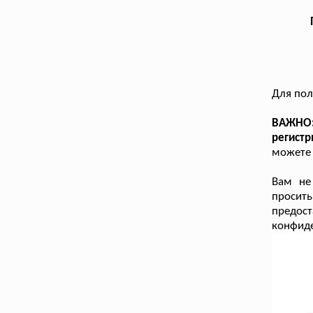
Для пол
ВАЖНО:
регист
можете 
Вам не
просит
предост
конфиде